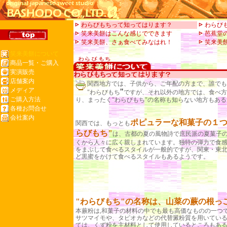
わらびもちって知ってはります？
わらび
笑来美餅はこんな感じでできます
芭蕉堂
笑来美餅、さぁ食べてみなはれ！
笑来美
笑来美餅について
商品一覧・ご購入
実演販売
店舗案内
関西地方では、子供から、ご年配の方まで、誰でも
メディア
"
"わらびもち
ですが、それ以外の地方では、食べ方
ご購入方法
り、まったく
"わらびもち"
の名称も知らない地方もある
各種お問合せ
会社案内
ポピュラーな和菓子の１つ
関西では、もっとも
らびもち"
は、古都の夏の風物詩で庶民派の夏菓子
くから人々に広く親しまれています。独特の弾力で食
をまぶして食べるスタイルが一般的ですが、関東・東
ど黒蜜をかけて食べるスタイルもあるようです。
"わらびもち"の名称は、山菜の蕨の根っ
本蕨粉は,和菓子の材料の中でも最も高価なものの一つ
サツマイモや、タピオカなどの代替澱粉質を用いてい
ては、くず粉を主材料として使用しているところもあ